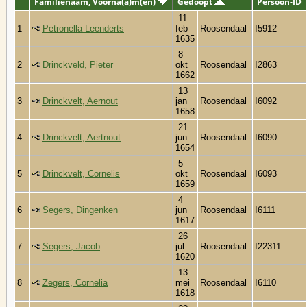
Familienaam, Voorna(a)m(en)
Gedoopt
Persoon-ID
11
1
Petronella Leenderts
feb
Roosendaal
I5912
1635
8
2
Drinckveld, Pieter
okt
Roosendaal
I2863
1662
13
3
Drinckvelt, Aernout
jan
Roosendaal
I6092
1658
21
4
Drinckvelt, Aertnout
jun
Roosendaal
I6090
1654
5
5
Drinckvelt, Cornelis
okt
Roosendaal
I6093
1659
4
6
Segers, Dingenken
jun
Roosendaal
I6111
1617
26
7
Segers, Jacob
jul
Roosendaal
I22311
1620
13
8
Zegers, Cornelia
mei
Roosendaal
I6110
1618