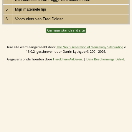
5
Mijn maternele lijn
6
Voorouders van Fred Dokter
Ga naar standaard site
Deze site werd aangemaakt door
v.
The Next Generation of Genealogy Sitebuilding
13.0.2, geschreven door Darrin Lythgoe © 2001-2026.
Gegevens onderhouden door
. |
.
Harold van Aalderen
Data Beschermings Beleid