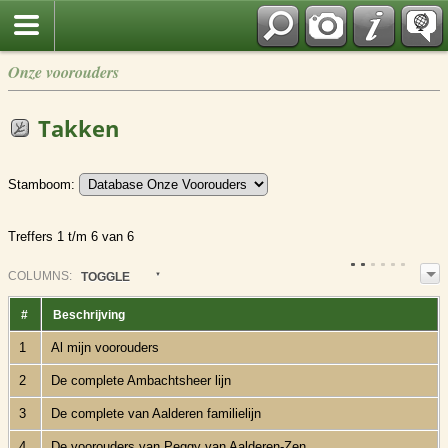
Onze voorouders
Takken
Stamboom:
Treffers 1 t/m 6 van 6
COL
UMN
S:
TOGGLE
#
Beschrijving
1
Al mijn voorouders
2
De complete Ambachtsheer lijn
3
De complete van Aalderen familielijn
4
De voorouders van Peggy van Aalderen-Zen