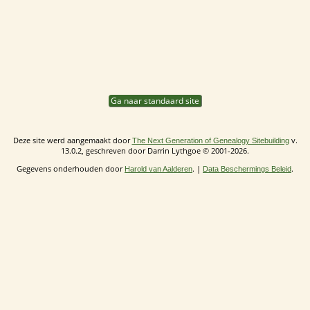
Ga naar standaard site
Deze site werd aangemaakt door
v.
The Next Generation of Genealogy Sitebuilding
13.0.2, geschreven door Darrin Lythgoe © 2001-2026.
Gegevens onderhouden door
. |
.
Harold van Aalderen
Data Beschermings Beleid