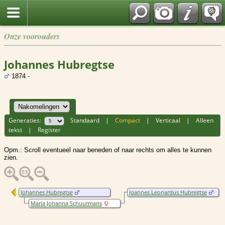
Onze voorouders
Johannes Hubregtse
1874 -
Generaties:
Standaard
|
Compact
|
Verticaal
|
Alleen
tekst
|
Register
Opm.: Scroll eventueel naar beneden of naar rechts om alles te kunnen
zien.
Johannes Hubregtse
Joannes Leonardus Hubregtse
Maria Johanna Schuurmans