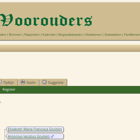
alen
|
Bronnen
|
Rapporten
|
Kalender
|
Begraafplaatsen
|
Grafstenen
|
Statistieken
|
Familiena
Tijdlijn
Gezin
Suggestie
|
Register
.
Elisabeth Maria Francisca Gruiters
Antonius Jacobus Gruiters