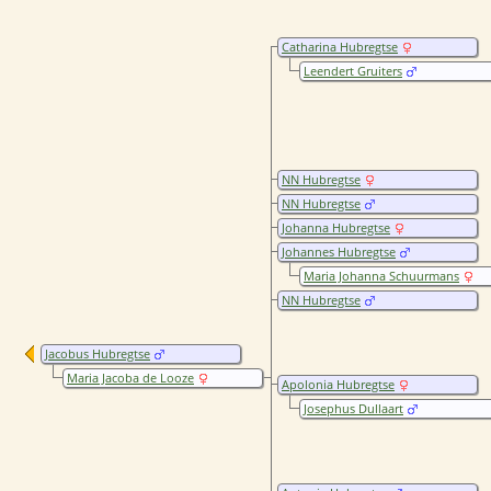
Catharina Hubregtse
Leendert Gruiters
NN Hubregtse
NN Hubregtse
Johanna Hubregtse
Johannes Hubregtse
Maria Johanna Schuurmans
NN Hubregtse
Jacobus Hubregtse
Maria Jacoba de Looze
Apolonia Hubregtse
Josephus Dullaart