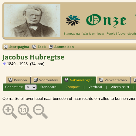
Startpagina
|
Wat is er nieuw
|
Foto's
|
(Levens)verh
Startpagina
Zoek
Aanmelden
Jacobus Hubregtse
1849 - 1923 (74 jaar)
Persoon
Voorouders
Nakomelingen
Verwantschap
Generaties:
Standaard
|
Compact
|
Verticaal
|
Alleen tekst
Opm.: Scroll eventueel naar beneden of naar rechts om alles te kunnen zien