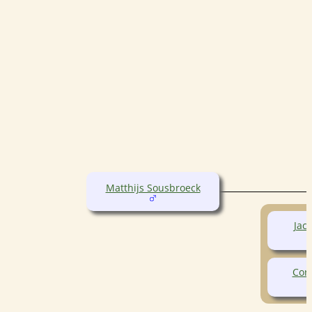
Matthijs Sousbroeck
Jac
Cor