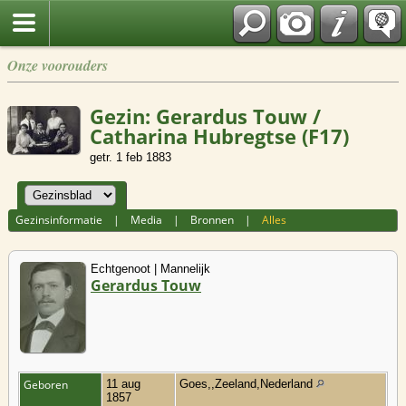
Onze voorouders
Gezin: Gerardus Touw /
Catharina Hubregtse (F17)
getr. 1 feb 1883
Gezinsinformatie
|
Media
|
Bronnen
|
Alles
Echtgenoot | Mannelijk
Gerardus Touw
Geboren
11 aug
Goes,,Zeeland,Nederland
1857