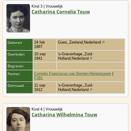
Kind 3 | Vrouwelijk
Catharina Cornelia Touw
Geboren
24 feb
Goes,,Zeeland,Nederland
1887
Overleden
10 sep
's-Gravenhage,,Zuid-
1941
Holland,Nederland
Begraven
Partner
Cornelis Franciscus van Bergen-Henegouwen
|
F381
Getrouwd
11 sep
's-Gravenhage,,Zuid-
1912
Holland,Nederland
Kind 4 | Vrouwelijk
Catharina Wilhelmina Touw