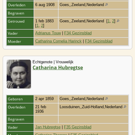
Overleden
6 aug 1908
Goes,,Zeeland,Nederland
Begraven
Getrouwd
1 feb 1883
Goes,,Zeeland,Nederland
[
1
,
2
]
[
1
,
2
]
Vader
Adrianus Touw
|
F34 Gezinsblad
Moeder
Catharina Cornelia Harinck
|
F34 Gezinsblad
Echtgenote | Vrouwelijk
Catharina Hubregtse
Geboren
2 apr 1859
Goes,,Zeeland,Nederland
Overleden
21 feb
Loosduinen,,Zuid-Holland,Nederland
1936
Begraven
Vader
Jan Hubregtse
|
F35 Gezinsblad