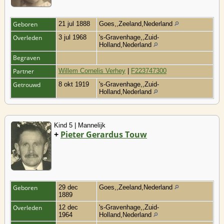
Geboren
21 jul 1888
Goes,,Zeeland,Nederland
Overleden
3 jul 1968
's-Gravenhage,,Zuid-
Holland,Nederland
Begraven
Partner
Willem Cornelis Verhey
|
F223747300
Getrouwd
8 okt 1919
's-Gravenhage,,Zuid-
Holland,Nederland
Kind 5 | Mannelijk
+
Pieter Gerardus Touw
Geboren
29 dec
Goes,,Zeeland,Nederland
1889
Overleden
12 dec
's-Gravenhage,,Zuid-
1964
Holland,Nederland