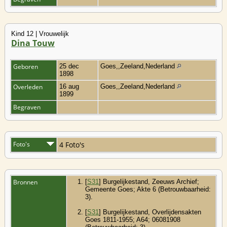
Kind 12 | Vrouwelijk
Dina Touw
Geboren
25 dec
Goes,,Zeeland,Nederland
1898
Overleden
16 aug
Goes,,Zeeland,Nederland
1899
Begraven
Foto's
4 Foto's
Bronnen
[
S31
] Burgelijkestand, Zeeuws Archief;
Gemeente Goes; Akte 6 (Betrouwbaarheid:
3).
[
S31
] Burgelijkestand, Overlijdensakten
Goes 1811-1955; A64; 06081908