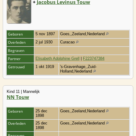
+
Jacobus Levinus Touw
Geboren
5 nov 1897
Goes,,Zeeland,Nederland
Overleden
2 jul 1930
Curacao
Begraven
Partner
Elisabeth Adolphine Grell
|
F223747384
Getrouwd
1 okt 1919
's-Gravenhage,,Zuid-
Holland,Nederland
Kind 11 | Mannelijk
NN Touw
Geboren
25 dec
Goes,,Zeeland,Nederland
1898
Overleden
25 dec
Goes,,Zeeland,Nederland
1898
Begraven