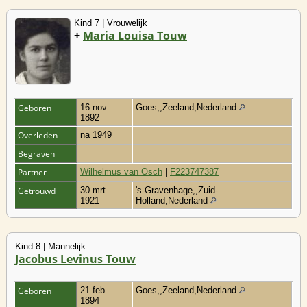
Kind 7 | Vrouwelijk
+
Maria Louisa Touw
Geboren
16 nov
Goes,,Zeeland,Nederland
1892
Overleden
na 1949
Begraven
Partner
Wilhelmus van Osch
|
F223747387
Getrouwd
30 mrt
's-Gravenhage,,Zuid-
1921
Holland,Nederland
Kind 8 | Mannelijk
Jacobus Levinus Touw
Geboren
21 feb
Goes,,Zeeland,Nederland
1894