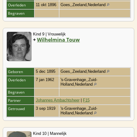
Overleden
11 okt 1896
Goes,,Zeeland,Nederland
Begraven
Kind 9 | Vrouwelijk
+
Wilhelmina Touw
Geboren
5 dec 1895
Goes,,Zeeland,Nederland
Overleden
7 jan 1962
's-Gravenhage,,Zuid-
Holland,Nederland
Begraven
Partner
Johannes Ambachtsheer
|
F15
Getrouwd
3 sep 1919
's-Gravenhage,,Zuid-
Holland,Nederland
Kind 10 | Mannelijk