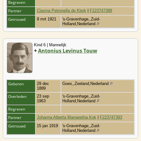
Begraven
Partner
Clasina Petronella de Klerk
|
F223747388
Getrouwd
9 mrt 1921
's-Gravenhage,,Zuid-
Holland,Nederland
Kind 6 | Mannelijk
+
Antonius Levinus Touw
Geboren
29 dec
Goes,,Zeeland,Nederland
1889
Overleden
23 sep
's-Gravenhage,,Zuid-
1963
Holland,Nederland
Begraven
Partner
Johanna Alberta Margaretha Kok
|
F223747393
Getrouwd
15 jan 1919
's-Gravenhage,,Zuid-
Holland,Nederland