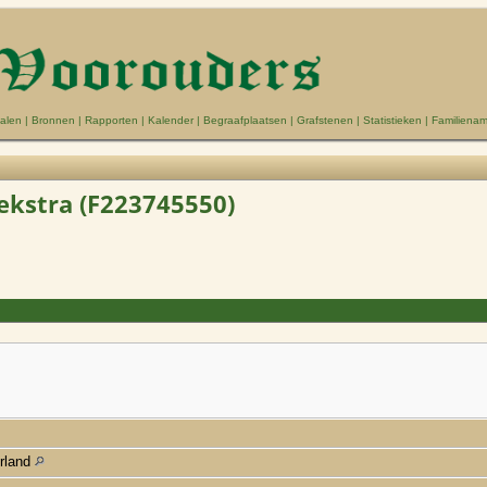
alen
|
Bronnen
|
Rapporten
|
Kalender
|
Begraafplaatsen
|
Grafstenen
|
Statistieken
|
Familiena
oekstra (F223745550)
rland