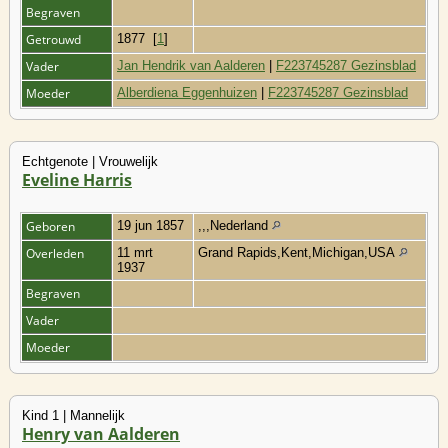
Begraven
Getrouwd
1877
[
1
]
Vader
Jan Hendrik van Aalderen
|
F223745287 Gezinsblad
Moeder
Alberdiena Eggenhuizen
|
F223745287 Gezinsblad
Echtgenote | Vrouwelijk
Eveline Harris
Geboren
19 jun 1857
,,,Nederland
Overleden
11 mrt
Grand Rapids,Kent,Michigan,USA
1937
Begraven
Vader
Moeder
Kind 1 | Mannelijk
Henry van Aalderen