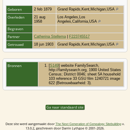
Geboren
2 feb 1879
Grand Rapids,Kent,Michigan,USA
Overleden
21 aug
Los Angeles,Los
1958
Angeles,California,USA
Begraven
Partner
Catherina Stellema
|
F223745517
Getrouwd
18 jun 1903
Grand Rapids,Kent,Michigan,USA
Bronnen
[
S149
] website FamilySearch,
http://familysearch.org, 1900 United States
Census; District 0046; sheet 5A household
103 reference 33 GSU film 1240721 image
622 (Betrouwbaarheid: 3).
Ga naar standaard site
Deze site werd aangemaakt door
v.
The Next Generation of Genealogy Sitebuilding
13.0.2, geschreven door Darrin Lythgoe © 2001-2026.