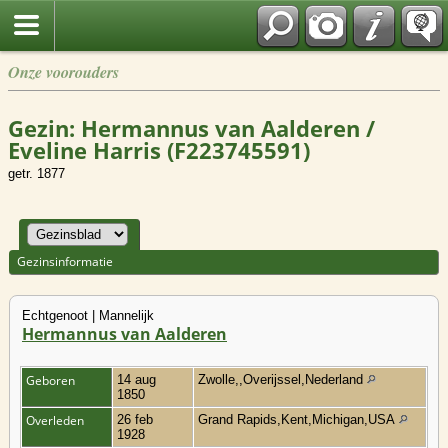
Onze voorouders
Gezin: Hermannus van Aalderen /
Eveline Harris (F223745591)
getr. 1877
Gezinsinformatie
Echtgenoot | Mannelijk
Hermannus van Aalderen
Geboren
14 aug
Zwolle,,Overijssel,Nederland
1850
Overleden
26 feb
Grand Rapids,Kent,Michigan,USA
1928