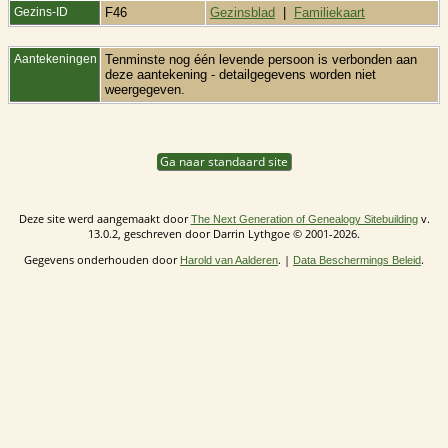
Gezins-ID
F46
Gezinsblad
|
Familiekaart
Aantekeningen
Tenminste nog één levende persoon is verbonden aan
deze aantekening - detailgegevens worden niet
weergegeven.
Ga naar standaard site
Deze site werd aangemaakt door
v.
The Next Generation of Genealogy Sitebuilding
13.0.2, geschreven door Darrin Lythgoe © 2001-2026.
Gegevens onderhouden door
. |
.
Harold van Aalderen
Data Beschermings Beleid