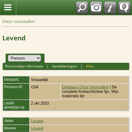
Onze voorouders
Levend
Persoonlijke informatie
|
Aantekeningen
|
Alles
Geslacht
Vrouwelijk
Persoon-ID
I104
Database Onze Voorouders
| De
complete Ambachtsheer lijn, Mijn
maternele lijn
Laatst
2 okt 2010
gewijzigd op
Vader
Levend
Moeder
Levend