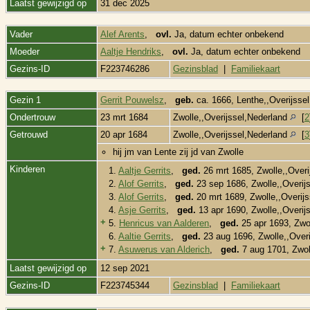
Laatst gewijzigd op
31 dec 2025
Vader
Alef Arents
,
ovl.
Ja, datum echter onbekend
Moeder
Aaltje Hendriks
,
ovl.
Ja, datum echter onbekend
Gezins-ID
F223746286
Gezinsblad
|
Familiekaart
Gezin 1
Gerrit Pouwelsz
,
geb.
ca. 1666, Lenthe,,Overijsse
Ondertrouw
23 mrt 1684
Zwolle,,Overijssel,Nederland
[
2
Getrouwd
20 apr 1684
Zwolle,,Overijssel,Nederland
[
3
hij jm van Lente zij jd van Zwolle
Kinderen
1.
Aaltje Gerrits
,
ged.
26 mrt 1685, Zwolle,,Over
2.
Alof Gerrits
,
ged.
23 sep 1686, Zwolle,,Overij
3.
Alof Gerrits
,
ged.
20 mrt 1689, Zwolle,,Overij
4.
Asje Gerrits
,
ged.
13 apr 1690, Zwolle,,Overij
+
5.
Henricus van Aalderen
,
ged.
25 apr 1693, Zwo
6.
Aaltie Gerrits
,
ged.
23 aug 1696, Zwolle,,Over
+
7.
Asuwerus van Alderich
,
ged.
7 aug 1701, Zwol
Laatst gewijzigd op
12 sep 2021
Gezins-ID
F223745344
Gezinsblad
|
Familiekaart