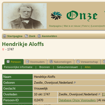
Startpagina
|
Wat is er nieuw
|
Foto's
|
(Levens)verh
Startpagina
Zoek
Aanmelden
Hendrikje Aloffs
- 1747
Persoon
Voorouders
Nakomelingen
Verwantschap
Persoonlijke informatie
|
Bronnen
|
Gebeurteniskaart
|
Alles
Naam
Hendrikje Aloffs
Geboren
Zwolle,,Overijssel,Nederland
Geslacht
Vrouwelijk
Overleden
10 okt 1747
Zwolle,,Overijssel,Nederland
[
1
Persoon-ID
I12470
Database Onze Voorouders
| Al m