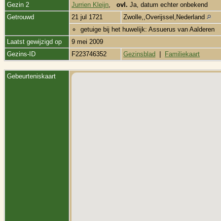
Gezin 2
Jurrien Kleijn
,
ovl.
Ja, datum echter onbekend
Getrouwd
21 jul 1721
Zwolle,,Overijssel,Nederland
getuige bij het huwelijk: Assuerus van Aalderen
Laatst gewijzigd op
9 mei 2009
Gezins-ID
F223746352
Gezinsblad
|
Familiekaart
Gebeurteniskaart