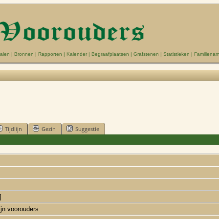
alen
|
Bronnen
|
Rapporten
|
Kalender
|
Begraafplaatsen
|
Grafstenen
|
Statistieken
|
Familiena
Tijdlijn
Gezin
Suggestie
]
ijn voorouders