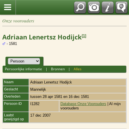
Onze voorouders
Adriaan Lenertsz Hodijck
[
1
]
- 1581
Persoonlijke informatie
|
Bronnen
|
Alles
Naam
Adriaan Lenertsz
Hodijck
Geslacht
Mannelijk
Overleden
tussen 28 apr 1581 en 16 dec 1581
Persoon-ID
I1282
Database Onze Voorouders
| Al mijn
voorouders
Laatst
17 dec 2007
gewijzigd op