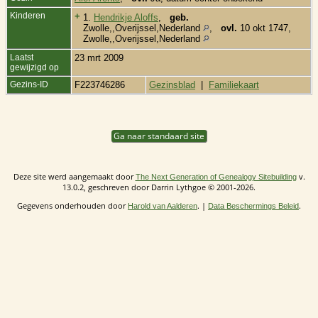
Kinderen
+
1.
Hendrikje Aloffs
,
geb.
Zwolle,,Overijssel,Nederland
,
ovl.
10 okt 1747,
Zwolle,,Overijssel,Nederland
Laatst
23 mrt 2009
gewijzigd op
Gezins-ID
F223746286
Gezinsblad
|
Familiekaart
Ga naar standaard site
Deze site werd aangemaakt door
v.
The Next Generation of Genealogy Sitebuilding
13.0.2, geschreven door Darrin Lythgoe © 2001-2026.
Gegevens onderhouden door
. |
.
Harold van Aalderen
Data Beschermings Beleid