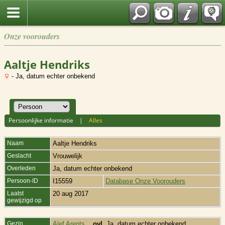
Onze voorouders
Aaltje Hendriks
- Ja, datum echter onbekend
Persoonlijke informatie
|
Alles
Naam
Aaltje Hendriks
Geslacht
Vrouwelijk
Overleden
Ja, datum echter onbekend
Persoon-ID
I15559
Database Onze Voorouders
Laatst
20 aug 2017
gewijzigd op
Gezin
Alef Arents
,
ovl.
Ja, datum echter onbekend