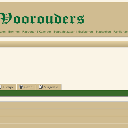
alen
|
Bronnen
|
Rapporten
|
Kalender
|
Begraafplaatsen
|
Grafstenen
|
Statistieken
|
Familiena
Tijdlijn
Gezin
Suggestie