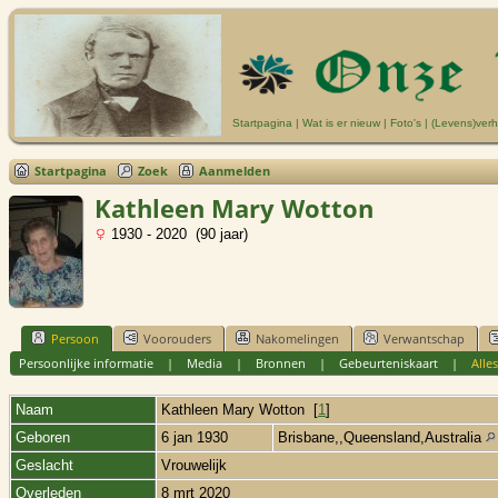
Startpagina
|
Wat is er nieuw
|
Foto's
|
(Levens)verh
Startpagina
Zoek
Aanmelden
Kathleen Mary Wotton
1930 - 2020 (90 jaar)
Persoon
Voorouders
Nakomelingen
Verwantschap
Persoonlijke informatie
|
Media
|
Bronnen
|
Gebeurteniskaart
|
Alles
Naam
Kathleen Mary
Wotton
[
1
]
Geboren
6 jan 1930
Brisbane,,Queensland,Australia
Geslacht
Vrouwelijk
Overleden
8 mrt 2020