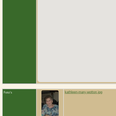
Foto's
kathleen-mary-wotton.jpg