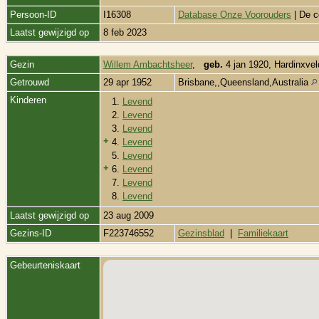
Persoon-ID
I16308
Database Onze Voorouders
| De c
Laatst gewijzigd op
8 feb 2023
Gezin
Willem Ambachtsheer
,
geb.
4 jan 1920, Hardinxvel
Getrouwd
29 apr 1952
Brisbane,,Queensland,Australia
Kinderen
1.
Levend
2.
Levend
3.
Levend
+
4.
Levend
5.
Levend
+
6.
Levend
7.
Levend
8.
Levend
Laatst gewijzigd op
23 aug 2009
Gezins-ID
F223746552
Gezinsblad
|
Familiekaart
Gebeurteniskaart