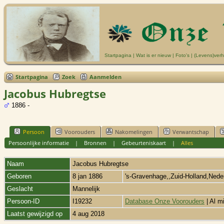
Startpagina
|
Wat is er nieuw
|
Foto's
|
(Levens)verh
Startpagina
Zoek
Aanmelden
Jacobus Hubregtse
1886 -
Persoon
Voorouders
Nakomelingen
Verwantschap
Persoonlijke informatie
|
Bronnen
|
Gebeurteniskaart
|
Alles
Naam
Jacobus
Hubregtse
Geboren
8 jan 1886
's-Gravenhage,,Zuid-Holland,Ned
Geslacht
Mannelijk
Persoon-ID
I19232
Database Onze Voorouders
| Al m
Laatst gewijzigd op
4 aug 2018