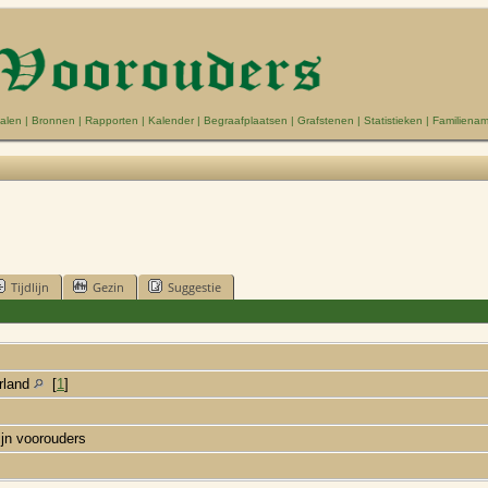
alen
|
Bronnen
|
Rapporten
|
Kalender
|
Begraafplaatsen
|
Grafstenen
|
Statistieken
|
Familiena
Tijdlijn
Gezin
Suggestie
erland
[
1
]
ijn voorouders