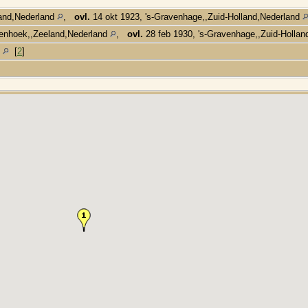
and,Nederland
,
ovl.
14 okt 1923, 's-Gravenhage,,Zuid-Holland,Nederland
renhoek,,Zeeland,Nederland
,
ovl.
28 feb 1930, 's-Gravenhage,,Zuid-Holla
d
[
2
]