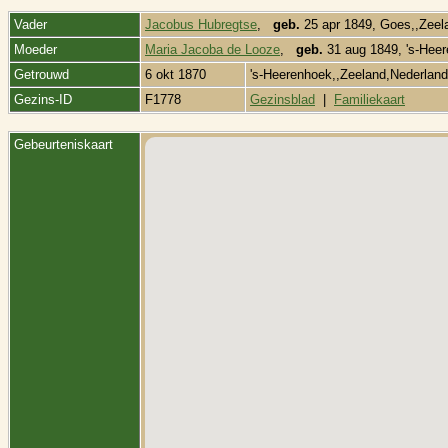
Vader
Jacobus Hubregtse
,
geb.
25 apr 1849, Goes,,Zeel
Moeder
Maria Jacoba de Looze
,
geb.
31 aug 1849, 's-Hee
Getrouwd
6 okt 1870
's-Heerenhoek,,Zeeland,Nederlan
Gezins-ID
F1778
Gezinsblad
|
Familiekaart
Gebeurteniskaart