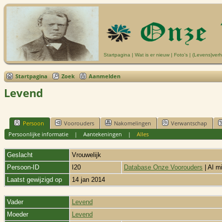
Startpagina
|
Wat is er nieuw
|
Foto's
|
(Levens)verh
Startpagina
Zoek
Aanmelden
Levend
Persoon
Voorouders
Nakomelingen
Verwantschap
Persoonlijke informatie
|
Aantekeningen
|
Alles
Geslacht
Vrouwelijk
Persoon-ID
I20
Database Onze Voorouders
| Al m
Laatst gewijzigd op
14 jan 2014
Vader
Levend
Moeder
Levend