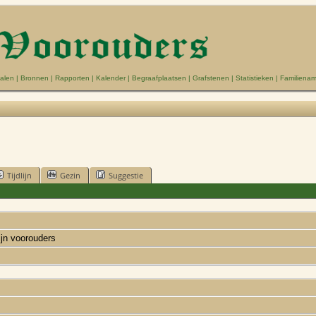
alen
|
Bronnen
|
Rapporten
|
Kalender
|
Begraafplaatsen
|
Grafstenen
|
Statistieken
|
Familiena
Tijdlijn
Gezin
Suggestie
ijn voorouders