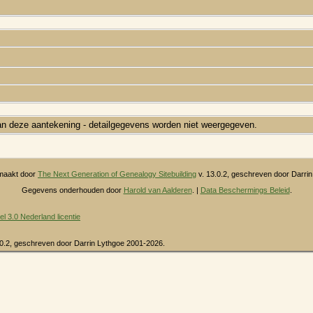
n deze aantekening - detailgegevens worden niet weergegeven.
maakt door
The Next Generation of Genealogy Sitebuilding
v. 13.0.2, geschreven door Darri
Gegevens onderhouden door
Harold van Aalderen
. |
Data Beschermings Beleid
.
3.0 Nederland licentie
.0.2, geschreven door Darrin Lythgoe 2001-2026.