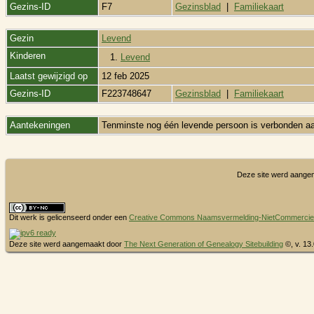
Gezins-ID
F7
Gezinsblad
|
Familiekaart
Gezin
Levend
Kinderen
1.
Levend
Laatst gewijzigd op
12 feb 2025
Gezins-ID
F223748647
Gezinsblad
|
Familiekaart
Aantekeningen
Tenminste nog één levende persoon is verbonden aa
Deze site werd aange
Dit werk is gelicenseerd onder een
Creative Commons Naamsvermelding-NietCommercieel 
Deze site werd aangemaakt door
The Next Generation of Genealogy Sitebuilding
©, v. 13