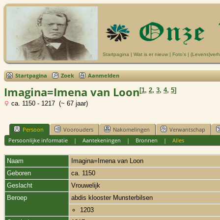
Startpagina
|
Wat is er nieuw
|
Foto's
|
(Levens)verh
Startpagina
Zoek
Aanmelden
Imagina=Imena van Loon
[
1
,
2
,
3
,
4
,
5
]
ca. 1150 - 1217 (~ 67 jaar)
Persoon
Voorouders
Nakomelingen
Verwantschap
Persoonlijke informatie
|
Aantekeningen
|
Bronnen
|
Alles
Naam
Imagina=Imena
van Loon
Geboren
ca. 1150
Geslacht
Vrouwelijk
Beroep
abdis klooster Munsterbilsen
1203