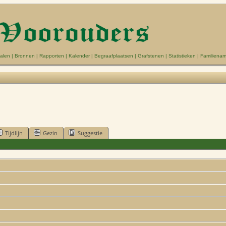
alen
|
Bronnen
|
Rapporten
|
Kalender
|
Begraafplaatsen
|
Grafstenen
|
Statistieken
|
Familiena
Tijdlijn
Gezin
Suggestie