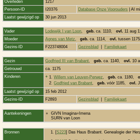
Overleden
1217
Persoon-ID
I20376
Database Onze Voorouders
| Al m
Laatst gewijzigd op
30 jun 2013
Vader
Lodewijk I van Loon
,
geb.
ca. 1110,
ovl.
11 aug 11
Moeder
Agnes van Metz
,
geb.
ca. 1114,
ovl.
tussen 1175 
Gezins-ID
F223748004
Gezinsblad
|
Familiekaart
Gezin
Godfried III van Brabant
,
geb.
ca. 1140,
ovl.
10 a
Getrouwd
ca. 1175
Kinderen
+
1.
Willem van Leuven-Perwez
,
geb.
ca. 1180,
o
2.
Godfried van Brabant
,
geb.
vóór 1185,
ovl.
J
Laatst gewijzigd op
15 feb 2012
Gezins-ID
F2893
Gezinsblad
|
Familiekaart
Aantekeningen
GIVN Imagina=Imena
SURN van Loon
Bronnen
[
S223
] Das Haus Brabant. Genealogie der Her