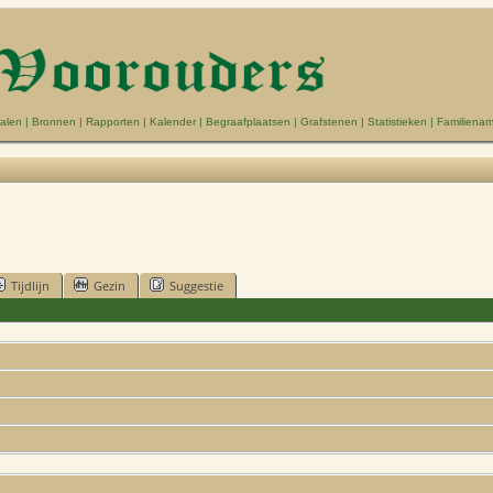
alen
|
Bronnen
|
Rapporten
|
Kalender
|
Begraafplaatsen
|
Grafstenen
|
Statistieken
|
Familiena
Tijdlijn
Gezin
Suggestie