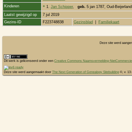
Kinderen
+
1.
Jan Schipper
,
geb.
5 jan 1787, Oud-Beijerland
Laatst gewijzigd op
7 jul 2019
Gezins-ID
F223748838
Gezinsblad
|
Familiekaart
Deze site werd aange
Dit werk is gelicenseerd onder een
Creative Commons Naamsvermelding-NietCommercieel 
Deze site werd aangemaakt door
The Next Generation of Genealogy Sitebuilding
©, v. 13