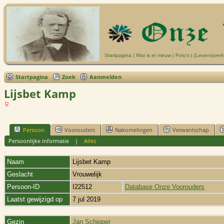
Startpagina
|
Wat is er nieuw
|
Foto's
|
(Levens)verh
Startpagina
Zoek
Aanmelden
Lijsbet Kamp
Persoon
Voorouders
Nakomelingen
Verwantschap
Persoonlijke informatie
|
Alles
Naam
Lijsbet
Kamp
Geslacht
Vrouwelijk
Persoon-ID
I22512
Database Onze Voorouders
Laatst gewijzigd op
7 jul 2019
Gezin
Jan Schipper