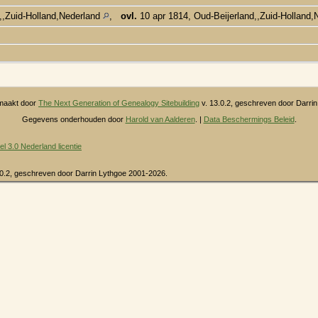
,,Zuid-Holland,Nederland
,
ovl.
10 apr 1814, Oud-Beijerland,,Zuid-Holland
maakt door
The Next Generation of Genealogy Sitebuilding
v. 13.0.2, geschreven door Darri
Gegevens onderhouden door
Harold van Aalderen
. |
Data Beschermings Beleid
.
3.0 Nederland licentie
.0.2, geschreven door Darrin Lythgoe 2001-2026.