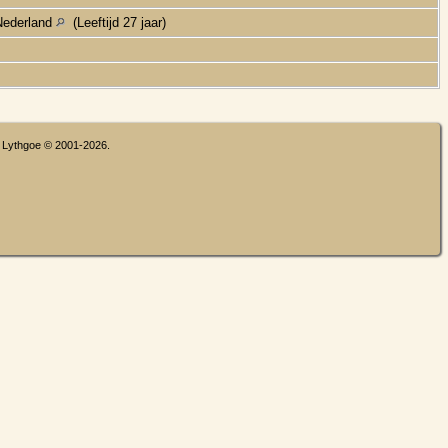
,Nederland
(Leeftijd 27 jaar)
n Lythgoe © 2001-2026.