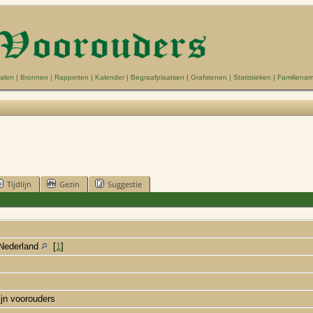
alen
|
Bronnen
|
Rapporten
|
Kalender
|
Begraafplaatsen
|
Grafstenen
|
Statistieken
|
Familiena
Tijdlijn
Gezin
Suggestie
,Nederland
[
1
]
ijn voorouders