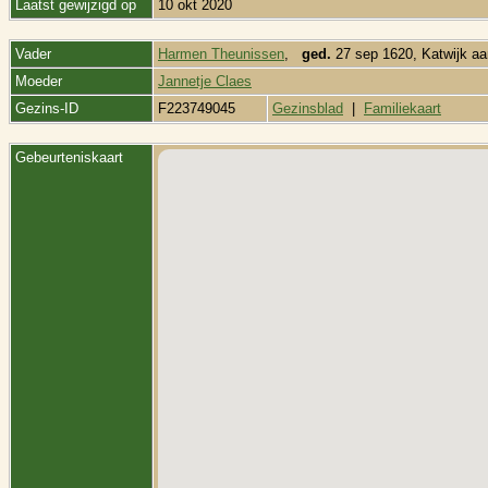
Laatst gewijzigd op
10 okt 2020
Vader
Harmen Theunissen
,
ged.
27 sep 1620, Katwijk aa
Moeder
Jannetje Claes
Gezins-ID
F223749045
Gezinsblad
|
Familiekaart
Gebeurteniskaart