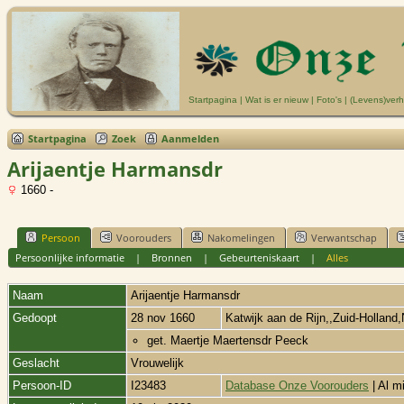
Startpagina
|
Wat is er nieuw
|
Foto's
|
(Levens)verh
Startpagina
Zoek
Aanmelden
Arijaentje Harmansdr
1660 -
Persoon
Voorouders
Nakomelingen
Verwantschap
Persoonlijke informatie
|
Bronnen
|
Gebeurteniskaart
|
Alles
Naam
Arijaentje Harmansdr
Gedoopt
28 nov 1660
Katwijk aan de Rijn,,Zuid-Holland
get. Maertje Maertensdr Peeck
Geslacht
Vrouwelijk
Persoon-ID
I23483
Database Onze Voorouders
| Al m