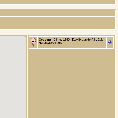
Gedoopt
- 28 nov 1660 - Katwijk aan de Rijn,,Zuid-
Holland,Nederland