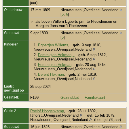
jaar)
Ondertrouw
17 mrt 1809
Nieuwleusen,,Overijssel,Nederland
[
5
,
6
]
als boven Willem Egberts j.m. te Nieuwleusen en
Margjen Jans van 't Roeteveen
Getrouwd
9 apr 1809
Nieuwleusen,,Overijssel,Nederland
[
5
]
Kinderen
1.
Egbertjen Willems
,
geb.
9 sep 1810,
Nieuwleusen,,Overijssel,Nederland
2.
Femmigjen Hekman,
,
geb.
6 sep 1812,
Nieuwleusen,,Overijssel,Nederland
3.
Femmigjen Hekman
,
geb.
20 aug 1815,
Nieuwleusen,,Overijssel,Nederland
4.
Berent Hekman
,
geb.
2 mei 1819,
Nieuwleusen,,Overijssel,Nederland
Laatst
28 sep 2024
gewijzigd op
Gezins-ID
F199
Gezinsblad
|
Familiekaart
Gezin 2
Roelof Hoogenkamp
,
geb.
28 jul 1802,
IJhorst,,Overijssel,Nederland
,
ovl.
15 feb 1879,
Nieuwleusen,,Overijssel,Nederland
(Leeftijd 76 jaar)
Getrouwd
16 jun 1825
Nieuwleusen,,Overijssel,Nederland