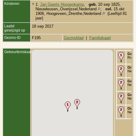
Kinderen
+
1.
Jan Geerts Hoogenkamp
,
geb.
10 sep 1825,
Nieuwleusen,,Overijssel,Nederland
,
ovl.
15 okt
1906, Hoogeveen,,Drenthe,Nederland
(Leeftijd 81
jaar)
Laatst
18 sep 2017
gewijzigd op
Gezins-ID
F195
Gezinsblad
|
Familiekaart
Gebeurteniskaart
Gedo
Ruite
Onde
Nieuw
Getr
Nieuw
Getr
Nieuw
Over
Nieuw