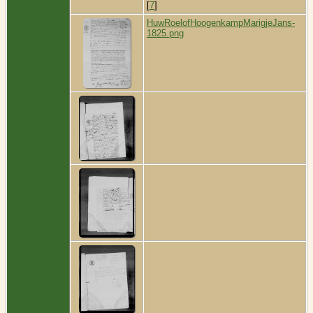
[
7
]
HuwRoelofHoogenkampMarigjeJans-
1825.png