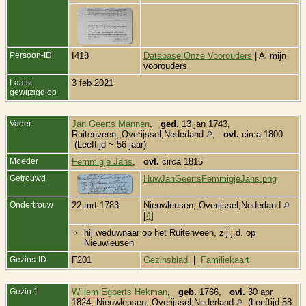
Persoon-ID
I418
Database Onze Voorouders
| Al mijn
voorouders
Laatst
3 feb 2021
gewijzigd op
Vader
Jan Geerts Mannen
,
ged.
13 jan 1743,
Ruitenveen,,Overijssel,Nederland
,
ovl.
circa 1800
(Leeftijd ~ 56 jaar)
Moeder
Femmigje Jans
,
ovl.
circa 1815
Getrouwd
HuwJanGeertsFemmigjeJans.png
Ondertrouw
22 mrt 1783
Nieuwleusen,,Overijssel,Nederland
[
4
]
hij weduwnaar op het Ruitenveen, zij j.d. op
Nieuwleusen
Gezins-ID
F201
Gezinsblad
|
Familiekaart
Gezin 1
Willem Egberts Hekman
,
geb.
1766,
ovl.
30 apr
1824, Nieuwleusen,,Overijssel,Nederland
(Leeftijd 58