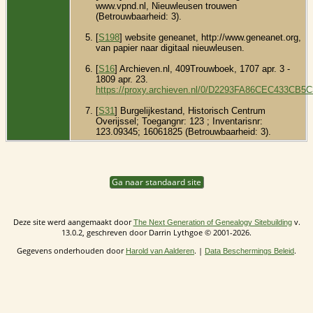
www.vpnd.nl, Nieuwleusen trouwen
(Betrouwbaarheid: 3).
[
S198
] website geneanet, http://www.geneanet.org,
van papier naar digitaal nieuwleusen.
[
S16
] Archieven.nl, 409Trouwboek, 1707 apr. 3 -
1809 apr. 23.
https://proxy.archieven.nl/0/D2293FA86CEC433CB
[
S31
] Burgelijkestand, Historisch Centrum
Overijssel; Toegangnr: 123 ; Inventarisnr:
123.09345; 16061825 (Betrouwbaarheid: 3).
Ga naar standaard site
Deze site werd aangemaakt door
v.
The Next Generation of Genealogy Sitebuilding
13.0.2, geschreven door Darrin Lythgoe © 2001-2026.
Gegevens onderhouden door
. |
.
Harold van Aalderen
Data Beschermings Beleid