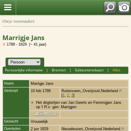
Onze voorouders
Marrigje Jans
1788 - 1829 (~ 41 jaar)
Persoonlijke informatie
|
Bronnen
|
Gebeurteniskaart
|
Alles
Naam
Marrigje Jans
Gedoopt
10 feb 1788
Ruitenveen,,Overijssel,Nederland
[
1
,
2
,
3
]
Het dogtertjen van Jan Geerts en Femmigjen Jans
op 't R:v: gen: Marrigjen
Geslacht
Vrouwelijk
Overleden
2 jun 1829
Nieuwleusen,,Overijssel,Nederland