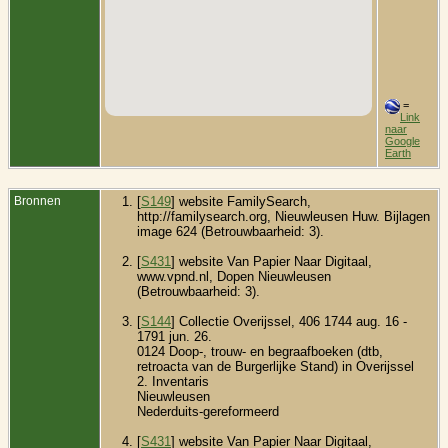
=
Link
naar
Google
Earth
Bronnen
[
S149
] website FamilySearch,
http://familysearch.org, Nieuwleusen Huw. Bijlagen
image 624 (Betrouwbaarheid: 3).
[
S431
] website Van Papier Naar Digitaal,
www.vpnd.nl, Dopen Nieuwleusen
(Betrouwbaarheid: 3).
[
S144
] Collectie Overijssel, 406 1744 aug. 16 -
1791 jun. 26.
0124 Doop-, trouw- en begraafboeken (dtb,
retroacta van de Burgerlijke Stand) in Overijssel
2. Inventaris
Nieuwleusen
Nederduits-gereformeerd
[
S431
] website Van Papier Naar Digitaal,