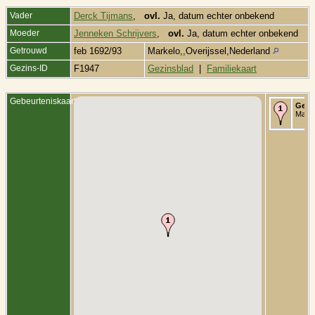
Vader
Derck Tijmans
,
ovl.
Ja, datum echter onbekend
Moeder
Jenneken Schrijvers
,
ovl.
Ja, datum echter onbekend
Getrouwd
feb 1692/93
Markelo,,Overijssel,Nederland
Gezins-ID
F1947
Gezinsblad
|
Familiekaart
Gebeurteniskaart
Gedo
Marke