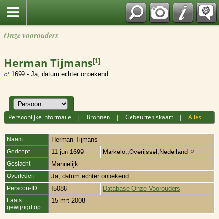
Onze voorouders
Herman Tijmans
[
1
]
1699 - Ja, datum echter onbekend
Persoonlijke informatie
|
Bronnen
|
Gebeurteniskaart
|
Alles
Naam
Herman
Tijmans
Gedoopt
11 jun 1699
Markelo,,Overijssel,Nederland
Geslacht
Mannelijk
Overleden
Ja, datum echter onbekend
Persoon-ID
I5088
Database Onze Voorouders
Laatst
15 mrt 2008
gewijzigd op