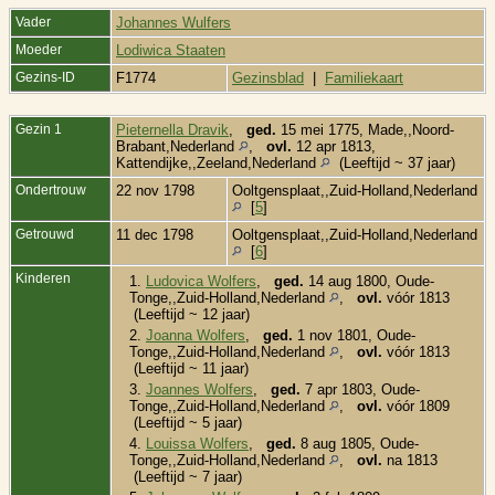
Vader
Johannes Wulfers
Moeder
Lodiwica Staaten
Gezins-ID
F1774
Gezinsblad
|
Familiekaart
Gezin 1
Pieternella Dravik
,
ged.
15 mei 1775, Made,,Noord-
Brabant,Nederland
,
ovl.
12 apr 1813,
Kattendijke,,Zeeland,Nederland
(Leeftijd ~ 37 jaar)
Ondertrouw
22 nov 1798
Ooltgensplaat,,Zuid-Holland,Nederland
[
5
]
Getrouwd
11 dec 1798
Ooltgensplaat,,Zuid-Holland,Nederland
[
6
]
Kinderen
1.
Ludovica Wolfers
,
ged.
14 aug 1800, Oude-
Tonge,,Zuid-Holland,Nederland
,
ovl.
vóór 1813
(Leeftijd ~ 12 jaar)
2.
Joanna Wolfers
,
ged.
1 nov 1801, Oude-
Tonge,,Zuid-Holland,Nederland
,
ovl.
vóór 1813
(Leeftijd ~ 11 jaar)
3.
Joannes Wolfers
,
ged.
7 apr 1803, Oude-
Tonge,,Zuid-Holland,Nederland
,
ovl.
vóór 1809
(Leeftijd ~ 5 jaar)
4.
Louissa Wolfers
,
ged.
8 aug 1805, Oude-
Tonge,,Zuid-Holland,Nederland
,
ovl.
na 1813
(Leeftijd ~ 7 jaar)