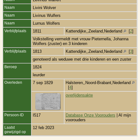
Naam
Livini Wolver
Naam
Livinus Wulfers
Naam
Lurnus Wolfers
Verblijfplaats
1811
Kattendijke,,Zeeland,Nederland
[
2
]
Volkstelling vermeldt met vrouw Pieternella, Johanna
Wolfers (zuster) en 3 kinderen
Verblijfplaats
1813
Kattendijke,,Zeeland,Nederland
[
3
]
genoteerd als weduwe met drie kinderen en een zuster
Beroep
1824
leurder
Overleden
7 sep 1829
Halsteren,,Noord-Brabant,Nederland
[
4
]
overlijdensakte
Persoon-ID
I517
Database Onze Voorouders
| Al mijn
voorouders
Laatst
12 feb 2023
gewijzigd op