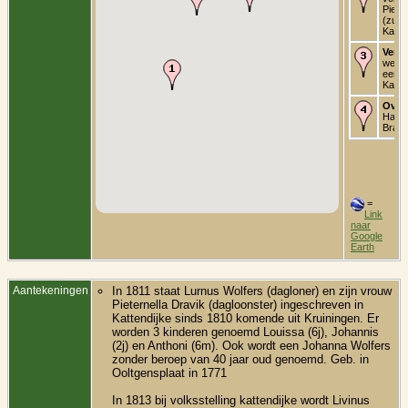
Piete
(zust
Katte
Verbl
weduw
een z
Katte
Over
Halst
Braba
=
Link
naar
Google
Earth
Aantekeningen
In 1811 staat Lurnus Wolfers (dagloner) en zijn vrouw
Pieternella Dravik (dagloonster) ingeschreven in
Kattendijke sinds 1810 komende uit Kruiningen. Er
worden 3 kinderen genoemd Louissa (6j), Johannis
(2j) en Anthoni (6m). Ook wordt een Johanna Wolfers
zonder beroep van 40 jaar oud genoemd. Geb. in
Ooltgensplaat in 1771
In 1813 bij volksstelling kattendijke wordt Livinus