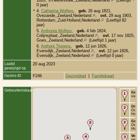
1820, 's-Heerenhoek,,Zeeland,Nederland
(Leeftijd ~
0 jaar)
+
4.
Catharina Wolfers
,
geb.
26 aug 1821,
Ovezande,,Zeeland,Nederland
,
ovl.
29 aug 1903,
Rotterdam,,Zuid-Holland,Nederland
(Leeftijd 82
jaar)
5.
Anthonia Wolfers
,
geb.
4 feb 1824,
Colijnsplaat,,Zeeland,Nederland
,
ovl.
17 nov 1825,
Goes,,Zeeland,Nederland
(Leeftijd 1 jaar)
6.
Anthoni Thorens
,
geb.
12 jun 1826,
Eversdijk,,Zeeland,Nederland
,
ovl.
12 jun 1826,
Eversdijk,,Zeeland,Nederland
(Leeftijd 0 jaar)
Laatst
20 aug 2023
gewijzigd op
Gezins-ID
F246
Gezinsblad
|
Familiekaart
Gebeurteniskaart
Gebo
van G
Onde
Ooltg
Holla
Getr
Ooltg
Holla
Verbl
verme