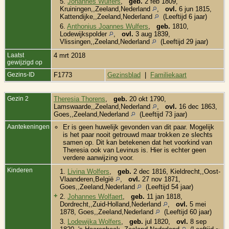
5.
Johannes Wulfers
,
geb.
2 feb 1809,
Kruiningen,,Zeeland,Nederland
,
ovl.
6 jun 1815,
Kattendijke,,Zeeland,Nederland
(Leeftijd 6 jaar)
6.
Anthonius Joannes Wulfers
,
geb.
1810,
Lodewijkspolder
,
ovl.
3 aug 1839,
Vlissingen,,Zeeland,Nederland
(Leeftijd 29 jaar)
Laatst
4 mrt 2018
gewijzigd op
Gezins-ID
F1773
Gezinsblad
|
Familiekaart
Gezin 2
Theresia Thorens
,
geb.
20 okt 1790,
Lamswaarde,,Zeeland,Nederland
,
ovl.
16 dec 1863,
Goes,,Zeeland,Nederland
(Leeftijd 73 jaar)
Aantekeningen
Er is geen huwelijk gevonden van dit paar. Mogelijk
is het paar nooit getrouwd maar trokken ze slechts
samen op. Dit kan betekenen dat het voorkind van
Theresia ook van Levinus is. Hier is echter geen
verdere aanwijzing voor.
Kinderen
1.
Livina Wolfers
,
geb.
2 dec 1816, Kieldrecht,,Oost-
Vlaanderen,België
,
ovl.
27 nov 1871,
Goes,,Zeeland,Nederland
(Leeftijd 54 jaar)
+
2.
Johannes Wolfaert
,
geb.
11 jan 1818,
Dordrecht,,Zuid-Holland,Nederland
,
ovl.
5 mei
1878, Goes,,Zeeland,Nederland
(Leeftijd 60 jaar)
3.
Lodewijka Wolfers
,
geb.
jul 1820,
ovl.
8 sep