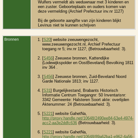
Wulfers vermeldt als weduwnaar met 3 kinderen en
een zuster. Geboorteplaats en ouders komen van
deze vermelding (Archief Prefectuur inv.nr 1127)
Bij de geboorte aangifte van zijn kinderen blijkt
Levinus niet te kunnen schrijven
Bronnen
[
S20
] website zeeuwengezocht,
www.zeeuwengezocht.nl, Archief Prefectuur
toegang nr 5; inv.nr 1127; (Betrouwbaarheid: 3).
[
S456
] Zeeuwse bronnen, Kattendijke
(Lodewijkspolder en OostBeveland) Bevolking 1811
inv 364 .
[
S456
] Zeeuwse bronnen, Zuid-Beveland Noord
Garde Nationale 1813; inv 1127.
[
S31
] Burgelijkestand, Brabants Historisch
Informatie Centrum Toegangnr: 50 Inventarisnr:
3342 Gemeente: Halsteren Soort akte: overlijden
Aktenummer: 24 (Betrouwbaarheid: 3).
[
S221
] website GahetNa,
http://proxy.handle.net/10648/2490ee84-63e4-4974-
acc2-aa3e2ddfc636
(Betrouwbaarheid: 3).
[
S221
] website GahetNa,
http://proxy.handle.net/10648/89a62ba1-e962-4a56-