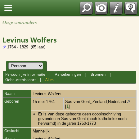
Onze voorouders
Levinus Wolfers
1764 - 1829 (65 jaar)
Persoonlijke informatie
|
Aantekeningen
|
Bronnen
|
Gebeurteniskaart
|
Alles
Naam
Levinus
Wolfers
Geboren
15 mei 1764
Sas van Gent,,Zeeland,Nederland
[
1
]
Er is van deze geboorte geen doopinschrijving
gevonden in Sas van Gent (noch katholieke noch
hervormd) in de jaren 1760-1773
Geslacht
Mannelijk
Naam
Levinus Walfert