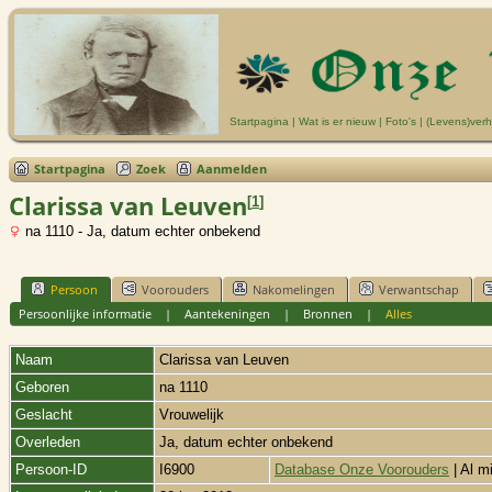
Startpagina
|
Wat is er nieuw
|
Foto's
|
(Levens)verh
Startpagina
Zoek
Aanmelden
Clarissa van Leuven
[
1
]
na 1110 - Ja, datum echter onbekend
Persoon
Voorouders
Nakomelingen
Verwantschap
Persoonlijke informatie
|
Aantekeningen
|
Bronnen
|
Alles
Naam
Clarissa
van Leuven
Geboren
na 1110
Geslacht
Vrouwelijk
Overleden
Ja, datum echter onbekend
Persoon-ID
I6900
Database Onze Voorouders
| Al m