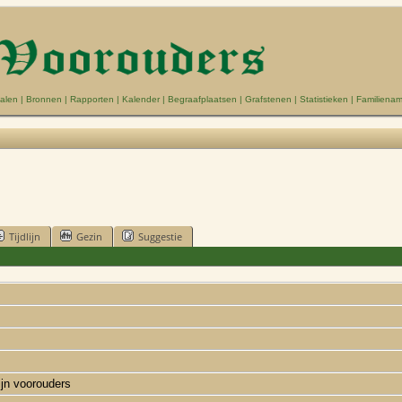
alen
|
Bronnen
|
Rapporten
|
Kalender
|
Begraafplaatsen
|
Grafstenen
|
Statistieken
|
Familiena
Tijdlijn
Gezin
Suggestie
ijn voorouders