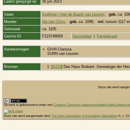
Laatst gewijzigd op
30 jun 2013
Vader
Godfried I 'met de Baard' van Leuven
,
geb.
ca. 1
Moeder
Ida van Chiny
,
geb.
ca. 1088,
ovl.
tussen 1117 en
Getrouwd
ca. 1105
Gezins-ID
F223748059
Gezinsblad
|
Familiekaart
Aantekeningen
GIVN Clarissa
SURN van Leuven
Bronnen
[
S223
] Das Haus Brabant. Genealogie der Herz
Deze site werd aange
Dit werk is gelicenseerd onder een
Creative Commons Naamsvermelding-NietCommercieel 
Deze site werd aangemaakt door
The Next Generation of Genealogy Sitebuilding
©, v. 13