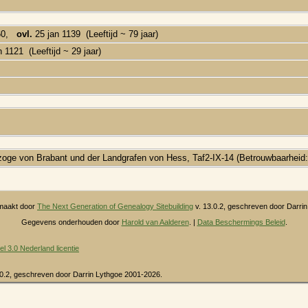
060,
ovl.
25 jan 1139 (Leeftijd ~ 79 jaar)
 1121 (Leeftijd ~ 29 jaar)
oge von Brabant und der Landgrafen von Hess, Taf2-IX-14 (Betrouwbaarheid:
maakt door
The Next Generation of Genealogy Sitebuilding
v. 13.0.2, geschreven door Darri
Gegevens onderhouden door
Harold van Aalderen
. |
Data Beschermings Beleid
.
3.0 Nederland licentie
.0.2, geschreven door Darrin Lythgoe 2001-2026.