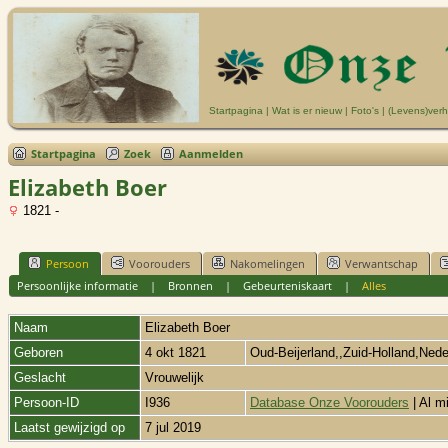
Startpagina
|
Wat is er nieuw
|
Foto's
|
(Levens)verh
Startpagina
Zoek
Aanmelden
Elizabeth Boer
1821 -
Persoon
Voorouders
Nakomelingen
Verwantschap
Persoonlijke informatie
|
Bronnen
|
Gebeurteniskaart
|
Alles
Naam
Elizabeth
Boer
Geboren
4 okt 1821
Oud-Beijerland,,Zuid-Holland,Ned
Geslacht
Vrouwelijk
Persoon-ID
I936
Database Onze Voorouders
| Al m
Laatst gewijzigd op
7 jul 2019