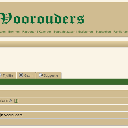
alen
|
Bronnen
|
Rapporten
|
Kalender
|
Begraafplaatsen
|
Grafstenen
|
Statistieken
|
Familiena
Tijdlijn
Gezin
Suggestie
erland
[
1
]
ijn voorouders