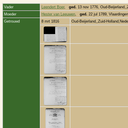
Vader
Leendert Boer
,
ged.
13 nov 1776, Oud-Beijerland,,
Moeder
Hester van Leeuwen
,
ged.
22 jul 1789, Vlaardinge
Getrouwd
8 mrt 1816
Oud-Beijerland,,Zuid-Holland,Ned