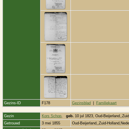
Gezins-ID
F178
Gezinsblad
|
Familiekaart
Gezin
Kors Schop
,
geb.
10 jul 1823, Oud-Beijerland,,Zui
Getrouwd
3 mei 1855
Oud-Beijerland,,Zuid-Holland,Ned