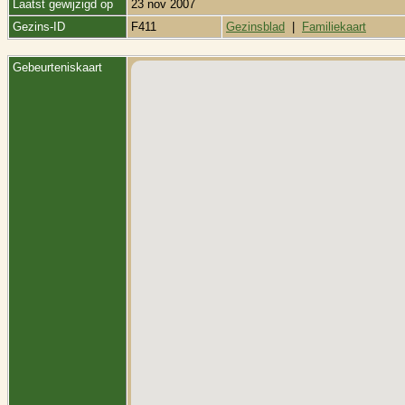
Laatst gewijzigd op
23 nov 2007
Gezins-ID
F411
Gezinsblad
|
Familiekaart
Gebeurteniskaart