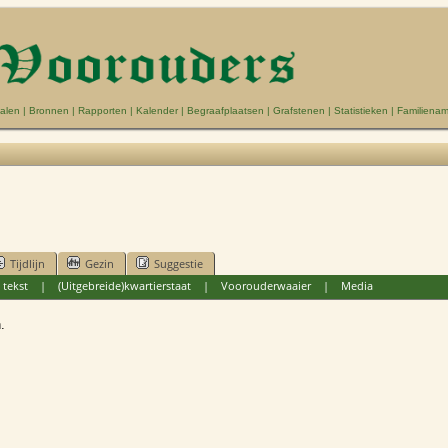
alen
|
Bronnen
|
Rapporten
|
Kalender
|
Begraafplaatsen
|
Grafstenen
|
Statistieken
|
Familiena
Tijdlijn
Gezin
Suggestie
 tekst
|
(Uitgebreide)kwartierstaat
|
Voorouderwaaier
|
Media
.