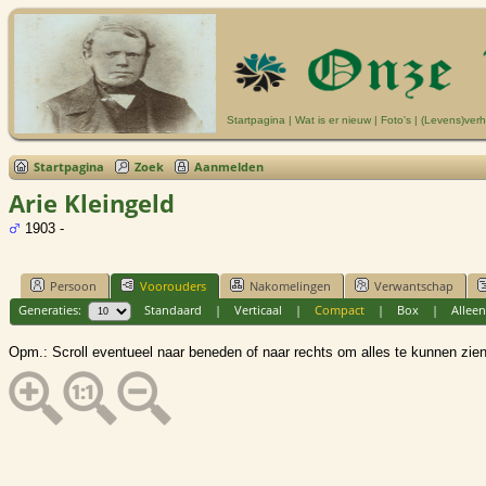
Startpagina
|
Wat is er nieuw
|
Foto's
|
(Levens)verh
Startpagina
Zoek
Aanmelden
Arie Kleingeld
1903 -
Persoon
Voorouders
Nakomelingen
Verwantschap
Generaties:
Standaard
|
Verticaal
|
Compact
|
Box
|
Alleen
Opm.: Scroll eventueel naar beneden of naar rechts om alles te kunnen zien