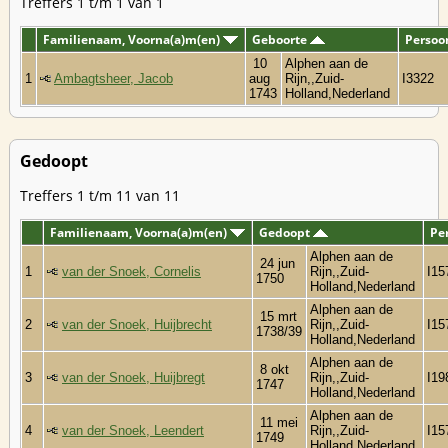
Treffers 1 t/m 1 van 1
Familienaam, Voorna(a)m(en)
Geboorte
Persoo
10
Alphen aan de
1
Ambagtsheer, Jacob
aug
Rijn,,Zuid-
I3322
1743
Holland,Nederland
Gedoopt
Treffers 1 t/m 11 van 11
Familienaam, Voorna(a)m(en)
Gedoopt
Pe
Alphen aan de
24 jun
1
van der Snoek, Cornelis
Rijn,,Zuid-
I15
1750
Holland,Nederland
Alphen aan de
15 mrt
2
van der Snoek, Huijbrecht
Rijn,,Zuid-
I15
1738/39
Holland,Nederland
Alphen aan de
8 okt
3
van der Snoek, Huijbregt
Rijn,,Zuid-
I19
1747
Holland,Nederland
Alphen aan de
11 mei
4
van der Snoek, Leendert
Rijn,,Zuid-
I15
1749
Holland,Nederland