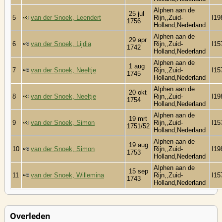
Alphen aan de
25 jul
5
van der Snoek, Leendert
Rijn,,Zuid-
I19
1756
Holland,Nederland
Alphen aan de
29 apr
6
van der Snoek, Lijdia
Rijn,,Zuid-
I15
1742
Holland,Nederland
Alphen aan de
1 aug
7
van der Snoek, Neeltje
Rijn,,Zuid-
I15
1745
Holland,Nederland
Alphen aan de
20 okt
8
van der Snoek, Neeltje
Rijn,,Zuid-
I19
1754
Holland,Nederland
Alphen aan de
19 mrt
9
van der Snoek, Simon
Rijn,,Zuid-
I15
1751/52
Holland,Nederland
Alphen aan de
19 aug
10
van der Snoek, Simon
Rijn,,Zuid-
I19
1753
Holland,Nederland
Alphen aan de
15 sep
11
van der Snoek, Willemina
Rijn,,Zuid-
I15
1743
Holland,Nederland
Overleden