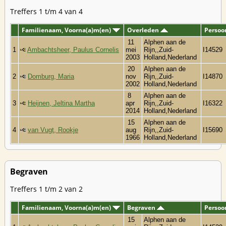
Treffers 1 t/m 4 van 4
Familienaam, Voorna(a)m(en)
Overleden
Persoo
11
Alphen aan de
1
Ambachtsheer, Paulus Cornelis
mei
Rijn,,Zuid-
I14529
2003
Holland,Nederland
20
Alphen aan de
2
Domburg, Maria
nov
Rijn,,Zuid-
I14870
2002
Holland,Nederland
8
Alphen aan de
3
Heijnen, Jeltina Martha
apr
Rijn,,Zuid-
I16322
2014
Holland,Nederland
15
Alphen aan de
4
van Vugt, Rookje
aug
Rijn,,Zuid-
I15690
1966
Holland,Nederland
Begraven
Treffers 1 t/m 2 van 2
Familienaam, Voorna(a)m(en)
Begraven
Persoo
15
Alphen aan de