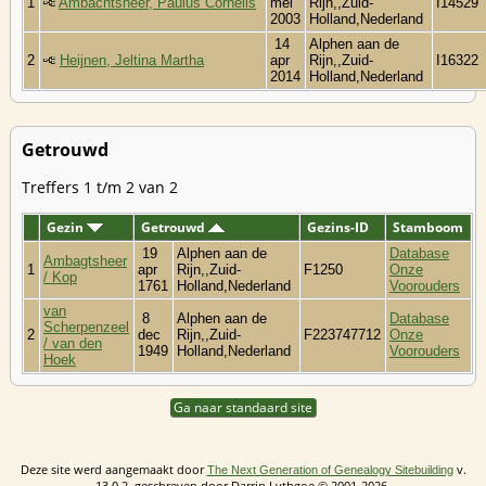
1
Ambachtsheer, Paulus Cornelis
mei
Rijn,,Zuid-
I14529
2003
Holland,Nederland
14
Alphen aan de
2
Heijnen, Jeltina Martha
apr
Rijn,,Zuid-
I16322
2014
Holland,Nederland
Getrouwd
Treffers 1 t/m 2 van 2
Gezin
Getrouwd
Gezins-ID
Stamboom
19
Alphen aan de
Database
Ambagtsheer
1
apr
Rijn,,Zuid-
F1250
Onze
/ Kop
1761
Holland,Nederland
Voorouders
van
8
Alphen aan de
Database
Scherpenzeel
2
dec
Rijn,,Zuid-
F223747712
Onze
/ van den
1949
Holland,Nederland
Voorouders
Hoek
Ga naar standaard site
Deze site werd aangemaakt door
v.
The Next Generation of Genealogy Sitebuilding
13.0.2, geschreven door Darrin Lythgoe © 2001-2026.