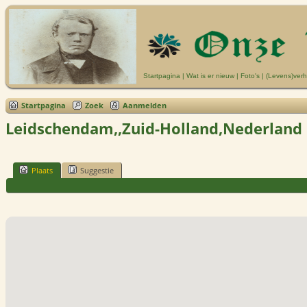
Startpagina
|
Wat is er nieuw
|
Foto's
|
(Levens)verh
Startpagina
Zoek
Aanmelden
Leidschendam,,Zuid-Holland,Nederland
Plaats
Suggestie