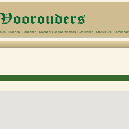
alen
|
Bronnen
|
Rapporten
|
Kalender
|
Begraafplaatsen
|
Grafstenen
|
Statistieken
|
Familiena