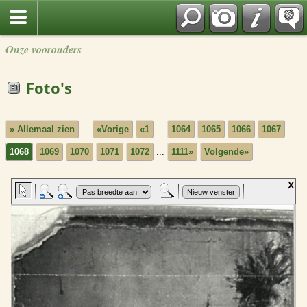
Onze voorouders
Foto's
» Allemaal zien
«Vorige
«1
...
1064
1065
1066
1067
1068
1069
1070
1071
1072
...
1111»
Volgende»