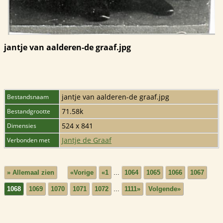
jantje van aalderen-de graaf.jpg
jantje van aalderen-de graaf.jpg
Bestandsnaam
71.58k
Bestandgrootte
524 x 841
Dimensies
Jantje de Graaf
Verbonden met
» Allemaal zien
«Vorige
«1
...
1064
1065
1066
1067
1068
1069
1070
1071
1072
...
1111»
Volgende»