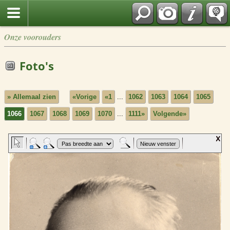
Onze voorouders
Foto's
» Allemaal zien
«Vorige
«1
...
1062
1063
1064
1065
1066
1067
1068
1069
1070
...
1111»
Volgende»