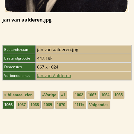
jan van aalderen.jpg
jan van aalderen.jpg
Bestandsnaam
447.19k
Bestandgrootte
667 x 1024
Dimensies
Jan van Aalderen
Verbonden met
» Allemaal zien
«Vorige
«1
...
1062
1063
1064
1065
1066
1067
1068
1069
1070
...
1111»
Volgende»