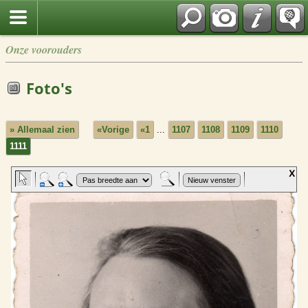
Onze voorouders
Foto's
» Allemaal zien
«Vorige
«1
...
1107
1108
1109
1110
1111