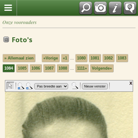
Onze voorouders
Foto's
» Allemaal zien
«Vorige
«1
...
1080
1081
1082
1083
1084
1085
1086
1087
1088
...
1111»
Volgende»