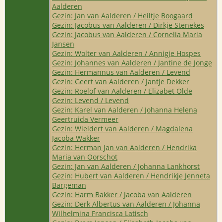
Aalderen
Gezin: Jan van Aalderen / Heiltje Boogaard
Gezin: Jacobus van Aalderen / Dirkje Stenekes
Gezin: Jacobus van Aalderen / Cornelia Maria
Jansen
Gezin: Wolter van Aalderen / Annigje Hospes
Gezin: Johannes van Aalderen / Jantine de Jonge
Gezin: Hermannus van Aalderen / Levend
Gezin: Geert van Aalderen / Jantje Dekker
Gezin: Roelof van Aalderen / Elizabet Olde
Gezin: Levend / Levend
Gezin: Karel van Aalderen / Johanna Helena
Geertruida Vermeer
Gezin: Wieldert van Aalderen / Magdalena
Jacoba Wakker
Gezin: Herman Jan van Aalderen / Hendrika
Maria van Oorschot
Gezin: Jan van Aalderen / Johanna Lankhorst
Gezin: Hubert van Aalderen / Hendrikje Jenneta
Bargeman
Gezin: Harm Bakker / Jacoba van Aalderen
Gezin: Derk Albertus van Aalderen / Johanna
Wilhelmina Francisca Latisch