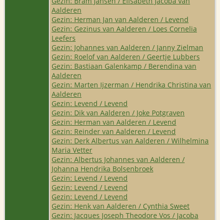
Gezin: Bram Jansen / Elisabeth Jacoba van
Aalderen
Gezin: Herman Jan van Aalderen / Levend
Gezin: Gezinus van Aalderen / Loes Cornelia
Leefers
Gezin: Johannes van Aalderen / Janny Zielman
Gezin: Roelof van Aalderen / Geertje Lubbers
Gezin: Bastiaan Galenkamp / Berendina van
Aalderen
Gezin: Marten Ijzerman / Hendrika Christina van
Aalderen
Gezin: Levend / Levend
Gezin: Dik van Aalderen / Joke Potgraven
Gezin: Herman van Aalderen / Levend
Gezin: Reinder van Aalderen / Levend
Gezin: Derk Albertus van Aalderen / Wilhelmina
Maria Vetter
Gezin: Albertus Johannes van Aalderen /
Johanna Hendrika Bolsenbroek
Gezin: Levend / Levend
Gezin: Levend / Levend
Gezin: Levend / Levend
Gezin: Henk van Aalderen / Cynthia Sweet
Gezin: Jacques Joseph Theodore Vos / Jacoba