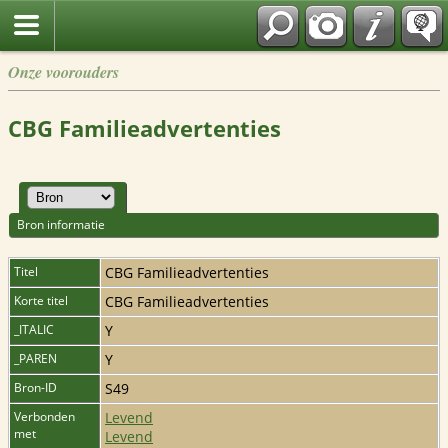
Onze voorouders
CBG Familieadvertenties
Bron informatie
Titel
CBG Familieadvertenties
Korte titel
CBG Familieadvertenties
_ITALIC
Y
_PAREN
Y
Bron-ID
S49
Verbonden
Levend
met
Levend