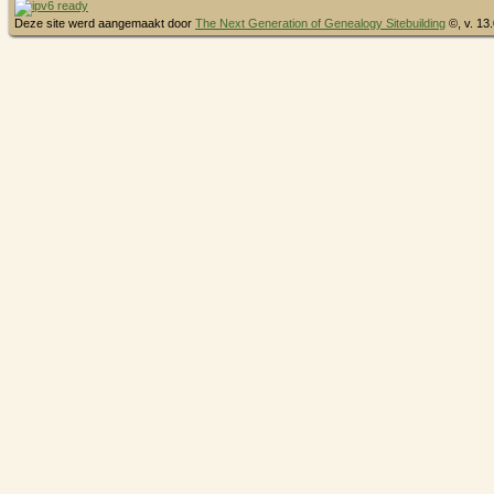
Deze site werd aangemaakt door
The Next Generation of Genealogy Sitebuilding
©, v. 13