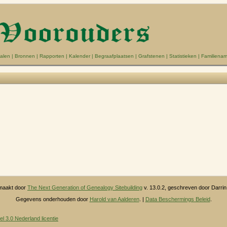
alen
|
Bronnen
|
Rapporten
|
Kalender
|
Begraafplaatsen
|
Grafstenen
|
Statistieken
|
Familiena
maakt door
The Next Generation of Genealogy Sitebuilding
v. 13.0.2, geschreven door Darri
Gegevens onderhouden door
Harold van Aalderen
. |
Data Beschermings Beleid
.
3.0 Nederland licentie