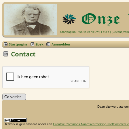
Startpagina
|
Wat is er nieuw
|
Foto's
|
(Levens)verh
Startpagina
Zoek
Aanmelden
Contact
Deze site werd aange
Dit werk is gelicenseerd onder een
Creative Commons Naamsvermelding-NietCommercieel 