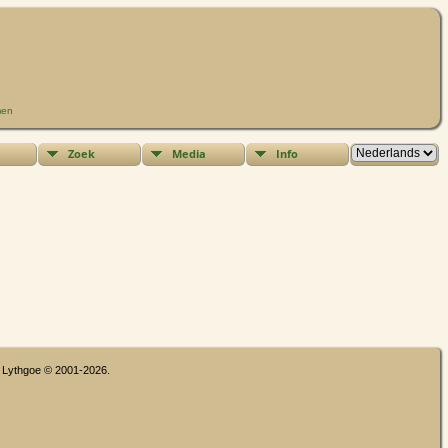
men
Zoek
Media
Info
n Lythgoe © 2001-2026.