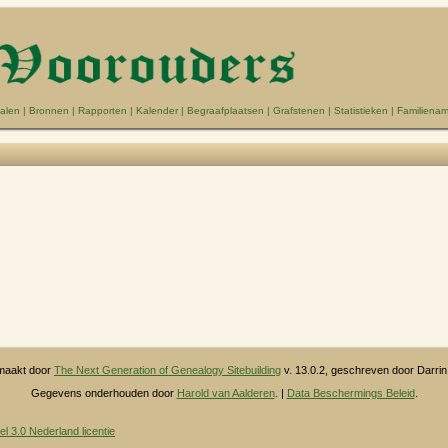
alen
|
Bronnen
|
Rapporten
|
Kalender
|
Begraafplaatsen
|
Grafstenen
|
Statistieken
|
Familiena
maakt door
The Next Generation of Genealogy Sitebuilding
v. 13.0.2, geschreven door Darri
Gegevens onderhouden door
Harold van Aalderen
. |
Data Beschermings Beleid
.
3.0 Nederland licentie