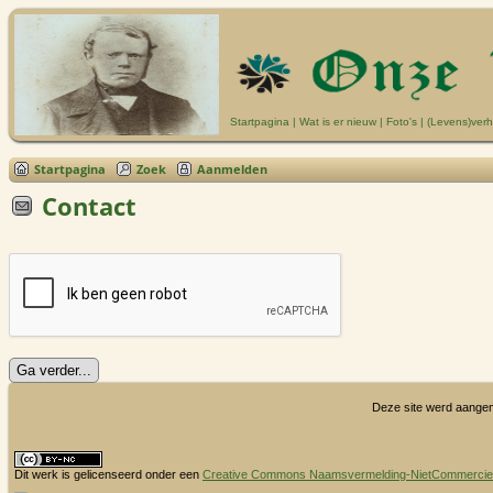
Startpagina
|
Wat is er nieuw
|
Foto's
|
(Levens)verh
Startpagina
Zoek
Aanmelden
Contact
Deze site werd aange
Dit werk is gelicenseerd onder een
Creative Commons Naamsvermelding-NietCommercieel 