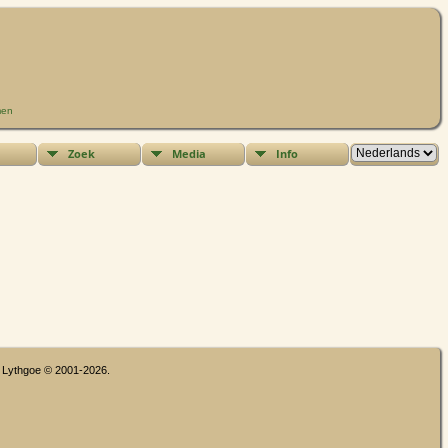
men
Zoek
Media
Info
n Lythgoe © 2001-2026.