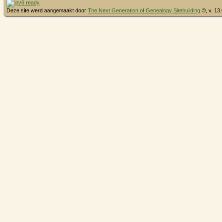
Deze site werd aangemaakt door
The Next Generation of Genealogy Sitebuilding
©, v. 13