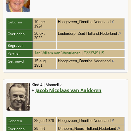
Geboren
10 mei
Hoogeveen,,Drenthe,Nederland
1924
Overleden
30 okt
Leiderdorp,,Zuid-Holland,Nederland
2022
Begraven
Partner
Jan Willem van Westrienen
|
F223745115
Getrouwd
15 aug
Hoogeveen,,Drenthe,Nederland
1951
Kind 4 | Mannelijk
+
Jacob Nicolaas van Aalderen
Geboren
28 jun 1926
Hoogeveen,,Drenthe,Nederland
Overleden
29 mrt
Uithoorn,,Noord-Holland,Nederland