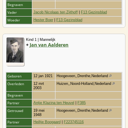
Begraven
Vader
Jacob Nicolaas ten Zijthoff
|
F13 Gezinsblad
Moeder
Hester Boer
|
F13 Gezinsblad
Kind 1 | Mannelijk
+
Jan van Aalderen
Geboren
12 jan 1921
Hoogeveen,,Drenthe,Nederland
Overleden
12 mrt
Huizen,,Noord-Holland,Nederland
2003
Begraven
Partner
Antje Klazina ten Heuvel
|
F385
Getrouwd
19 mei
Hoogeveen,,Drenthe,Nederland
1948
Partner
Heiltje Boogaard
|
F223745116