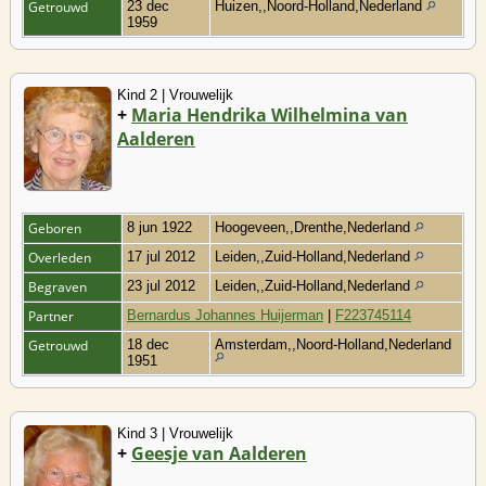
Getrouwd
23 dec
Huizen,,Noord-Holland,Nederland
1959
Kind 2 | Vrouwelijk
+
Maria Hendrika Wilhelmina van
Aalderen
Geboren
8 jun 1922
Hoogeveen,,Drenthe,Nederland
Overleden
17 jul 2012
Leiden,,Zuid-Holland,Nederland
Begraven
23 jul 2012
Leiden,,Zuid-Holland,Nederland
Partner
Bernardus Johannes Huijerman
|
F223745114
Getrouwd
18 dec
Amsterdam,,Noord-Holland,Nederland
1951
Kind 3 | Vrouwelijk
+
Geesje van Aalderen