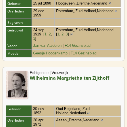
Geboren
25 jul 1890
Hoogeveen,,Drenthe,Nederland
Overleden
29 dec
Rotterdam,,Zuid-Holland,Nederland
1959
Begraven
Getrouwd
24 sep
Rotterdam,,Zuid-Holland,Nederland
1919
[
1
,
2
,
[
1
,
2
,
3
]
3
]
Vader
Jan van Aalderen
|
F14 Gezinsblad
Moeder
Geesje Hoogenkamp
|
F14 Gezinsblad
Echtgenote | Vrouwelijk
Wilhelmina Margrietha ten Zijthoff
Geboren
30 nov
Oud-Beijerland,,Zuid-
1892
Holland,Nederland
Overleden
20 apr
Assen,,Drenthe,Nederland
1971