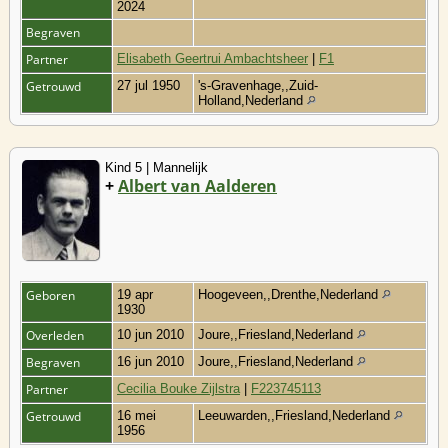
2024
Begraven
Partner
Elisabeth Geertrui Ambachtsheer
|
F1
Getrouwd
27 jul 1950
's-Gravenhage,,Zuid-
Holland,Nederland
Kind 5 | Mannelijk
+
Albert van Aalderen
Geboren
19 apr
Hoogeveen,,Drenthe,Nederland
1930
Overleden
10 jun 2010
Joure,,Friesland,Nederland
Begraven
16 jun 2010
Joure,,Friesland,Nederland
Partner
Cecilia Bouke Zijlstra
|
F223745113
Getrouwd
16 mei
Leeuwarden,,Friesland,Nederland
1956