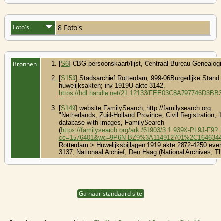
Foto's
8 Foto's
Bronnen
[
S6
] CBG persoonskaart/lijst, Centraal Bureau Genealogi
[
S153
] Stadsarchief Rotterdam, 999-06Burgerlijke Stand
huwelijksakten; inv 1919U akte 3142.
https://hdl.handle.net/21.12133/FEE03C8A797746D3
[
S149
] website FamilySearch, http://familysearch.org.
"Netherlands, Zuid-Holland Province, Civil Registration, 
database with images, FamilySearch
(
https://familysearch.org/ark:/61903/3:1:939X-PL9J-F9?
cc=1576401&wc=9P6N-BZ9%3A114912701%2C164634
Rotterdam > Huwelijksbijlagen 1919 akte 2872-4250 eve
3137; Nationaal Archief, Den Haag (National Archives, T
Ga naar standaard site