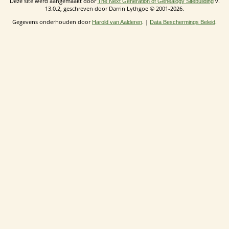
Deze site werd aangemaakt door
v.
The Next Generation of Genealogy Sitebuilding
13.0.2, geschreven door Darrin Lythgoe © 2001-2026.
Gegevens onderhouden door
. |
.
Harold van Aalderen
Data Beschermings Beleid