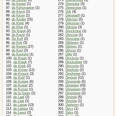
86.
de Kerpel
(1)
274.
Dijenstee
(3)
87.
de Kersmaeker
(1)
275.
Dijenxstee
(1)
88.
de Kievit
(1)
276.
Dijk
(4)
89.
de Kijzer
(1)
277.
Dijkgraeff
(1)
90.
de Kinder
(15)
278.
Dijkman
(5)
91.
de Klerk
(4)
279.
Dijksman
(1)
92.
de Kloe
(1)
280.
Dijkstra
(3)
93.
De Knegt
(2)
281.
Dijnckstee
(1)
94.
de Knuijt
(1)
282.
Dijnxste
(1)
95.
De Koff
(2)
283.
Dijnxstee
(1)
96.
de Kok
(3)
284.
Dikboom
(1)
97.
de Koning
(27)
285.
Dikkers
(1)
98.
de Kool
(2)
286.
Dikson
(1)
99.
de Kooning
(1)
287.
Dille
(1)
100.
de Kraaij
(1)
288.
Dinckste
(1)
101.
de Kreek
(7)
289.
Dincksthee
(1)
102.
de Kriek
(2)
290.
Dincxste
(1)
103.
de Krijger
(12)
291.
Dinghste
(2)
104.
de Kroock
(3)
292.
Dinghstee
(1)
105.
de Kuijf
(1)
293.
Dingste
(12)
106.
de Kuijper
(6)
294.
Dingstede
(5)
107.
de Kuiper
(2)
295.
Dingstee
(43)
108.
de Kurver
(1)
296.
Dingsteen
(3)
109.
de la Saulx
(2)
297.
Dingstege
(2)
110.
de Laaf
(2)
298.
Dingsté
(5)
111.
de Laat
(1)
299.
Dinstee
(1)
112.
de Lange
(13)
300.
Diphoorn
(1)
113.
de Latteur
(1)
301.
Dircx
(1)
114.
de Leest
(2)
302.
Dirks
(1)