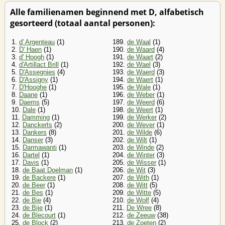
Alle familienamen beginnend met D, alfabetisch
gesorteerd (totaal aantal personen):
1.
d' Argenteau
(1)
189.
de Waal
(1)
2.
D' Haen
(1)
190.
de Waard
(4)
3.
d' Hoogh
(1)
191.
de Waart
(2)
4.
d'Artillact Brill
(1)
192.
de Wael
(3)
5.
D'Assegnies
(4)
193.
de Waerd
(3)
6.
D'Assigny
(1)
194.
de Waert
(1)
7.
D'Hooghe
(1)
195.
de Wale
(1)
8.
Daane
(1)
196.
de Weber
(1)
9.
Daems
(5)
197.
de Weerd
(6)
10.
Dale
(1)
198.
de Weert
(1)
11.
Damming
(1)
199.
de Werker
(2)
12.
Danckerts
(2)
200.
de Wever
(1)
13.
Dankers
(8)
201.
de Wilde
(6)
14.
Danser
(3)
202.
de Wilt
(1)
15.
Darmawanti
(1)
203.
de Winde
(2)
16.
Dartel
(1)
204.
de Winter
(3)
17.
Davis
(1)
205.
de Wisser
(1)
18.
de Baat Doelman
(1)
206.
de Wit
(3)
19.
de Backere
(1)
207.
de With
(1)
20.
de Beer
(1)
208.
de Witt
(5)
21.
de Bes
(1)
209.
de Witte
(5)
22.
de Bie
(4)
210.
de Wolf
(4)
23.
de Bije
(1)
211.
De Wree
(8)
24.
de Blecourt
(1)
212.
de Zeeuw
(38)
25.
de Block
(2)
213.
de Zoeten
(2)