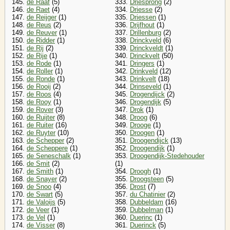
145.
de Raaf
(5)
333.
Driesprong
(2)
146.
de Raet
(4)
334.
Driesse
(2)
147.
de Reijger
(1)
335.
Driessen
(1)
148.
de Reus
(2)
336.
Drijfhout
(1)
149.
de Reuver
(1)
337.
Drillenburg
(2)
150.
de Ridder
(1)
338.
Drinckveld
(6)
151.
de Rij
(2)
339.
Drinckveldt
(1)
152.
de Rije
(1)
340.
Drinckvelt
(50)
153.
de Rode
(1)
341.
Dringers
(1)
154.
de Roller
(1)
342.
Drinkveld
(12)
155.
de Ronde
(1)
343.
Drinkvelt
(18)
156.
de Rooij
(2)
344.
Drinseveld
(1)
157.
de Roos
(4)
345.
Drogendijck
(2)
158.
de Rooy
(1)
346.
Drogendijk
(5)
159.
de Rover
(3)
347.
Drok
(1)
160.
de Ruijter
(8)
348.
Droog
(6)
161.
de Ruiter
(16)
349.
Drooge
(1)
162.
de Ruyter
(10)
350.
Droogen
(1)
163.
de Schepper
(2)
351.
Droogendijck
(13)
164.
de Scheppere
(1)
352.
Droogendijk
(1)
165.
de Seneschalk
(1)
353.
Droogendijk-Stedehouder
166.
de Smit
(2)
(1)
167.
de Smith
(1)
354.
Droogh
(1)
168.
de Snayer
(2)
355.
Droogsteen
(5)
169.
de Snoo
(4)
356.
Drost
(7)
170.
de Swart
(5)
357.
du Chatinier
(2)
171.
de Valoijs
(5)
358.
Dubbeldam
(16)
172.
de Veer
(1)
359.
Dubbelman
(1)
173.
de Vel
(1)
360.
Duerinc
(1)
174.
de Visser
(8)
361.
Duerinck
(5)