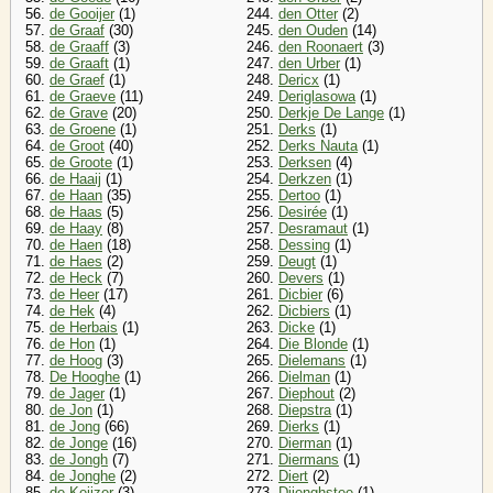
56.
de Gooijer
(1)
244.
den Otter
(2)
57.
de Graaf
(30)
245.
den Ouden
(14)
58.
de Graaff
(3)
246.
den Roonaert
(3)
59.
de Graaft
(1)
247.
den Urber
(1)
60.
de Graef
(1)
248.
Dericx
(1)
61.
de Graeve
(11)
249.
Deriglasowa
(1)
62.
de Grave
(20)
250.
Derkje De Lange
(1)
63.
de Groene
(1)
251.
Derks
(1)
64.
de Groot
(40)
252.
Derks Nauta
(1)
65.
de Groote
(1)
253.
Derksen
(4)
66.
de Haaij
(1)
254.
Derkzen
(1)
67.
de Haan
(35)
255.
Dertoo
(1)
68.
de Haas
(5)
256.
Desirée
(1)
69.
de Haay
(8)
257.
Desramaut
(1)
70.
de Haen
(18)
258.
Dessing
(1)
71.
de Haes
(2)
259.
Deugt
(1)
72.
de Heck
(7)
260.
Devers
(1)
73.
de Heer
(17)
261.
Dicbier
(6)
74.
de Hek
(4)
262.
Dicbiers
(1)
75.
de Herbais
(1)
263.
Dicke
(1)
76.
de Hon
(1)
264.
Die Blonde
(1)
77.
de Hoog
(3)
265.
Dielemans
(1)
78.
De Hooghe
(1)
266.
Dielman
(1)
79.
de Jager
(1)
267.
Diephout
(2)
80.
de Jon
(1)
268.
Diepstra
(1)
81.
de Jong
(66)
269.
Dierks
(1)
82.
de Jonge
(16)
270.
Dierman
(1)
83.
de Jongh
(7)
271.
Diermans
(1)
84.
de Jonghe
(2)
272.
Diert
(2)
85.
de Keijzer
(3)
273.
Dijenghstee
(1)