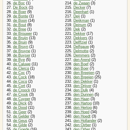
26.
de Boc
(1)
214.
de Zwaan
(3)
27.
De Bock
(1)
215.
Decker
(7)
28.
de Boer
(9)
216.
Deenhart
(1)
29.
de Bonte
(1)
217.
Deij
(1)
30.
de Boon
(14)
218.
Deijkman
(1)
31.
de Bout
(8)
219.
Deinum
(2)
32.
de Bree
(1)
220.
Dek
(2)
33.
de Brouwer
(1)
221.
Dekker
(17)
34.
de Bruijn
(13)
222.
Dekkers
(1)
35.
de Bruin
(9)
223.
Delffziel
(1)
36.
de Bruyn
(1)
224.
Delfgauw
(4)
37.
de Bruyne
(1)
225.
Delmotte
(2)
38.
de Buyser
(1)
226.
Demmers
(2)
39.
de Bye
(5)
227.
den Arend
(2)
40.
de Caluwe
(11)
228.
den Boef
(2)
41.
de Clercq
(1)
229.
den Boer
(7)
42.
de Coc
(7)
230.
den Breeijen
(2)
43.
de Cock
(18)
231.
den Breejen
(25)
44.
de Cocq
(2)
232.
den Dekker
(1)
45.
de Cort
(1)
233.
den Drijver
(1)
46.
de Croock
(1)
234.
den Dulk
(4)
47.
de Crook
(3)
235.
den Dunnen
(5)
48.
de Cuyper
(3)
236.
den Haan
(3)
49.
de Dijck
(2)
237.
den Hartog
(10)
50.
de Dood
(11)
238.
den Hertog
(6)
51.
de Geer
(2)
239.
den Hoed
(34)
52.
de Gelder
(3)
240.
den Hoedt
(3)
53.
de Geus
(2)
241.
den Hollander
(2)
54.
de Gilde
(2)
242.
den Oirber
(1)
55.
de Goede
(16)
243.
den Orber
(2)