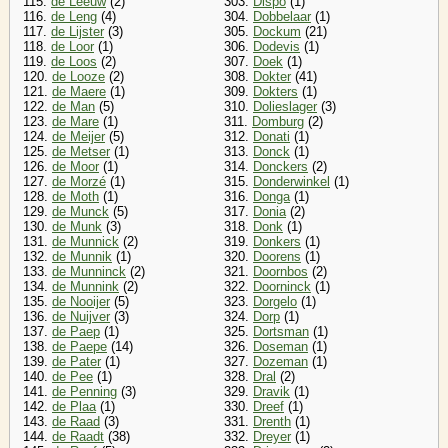
115.
de Leeuw
(2)
303.
Dispo
(1)
116.
de Leng
(4)
304.
Dobbelaar
(1)
117.
de Lijster
(3)
305.
Dockum
(21)
118.
de Loor
(1)
306.
Dodevis
(1)
119.
de Loos
(2)
307.
Doek
(1)
120.
de Looze
(2)
308.
Dokter
(41)
121.
de Maere
(1)
309.
Dokters
(1)
122.
de Man
(5)
310.
Dolieslager
(3)
123.
de Mare
(1)
311.
Domburg
(2)
124.
de Meijer
(5)
312.
Donati
(1)
125.
de Metser
(1)
313.
Donck
(1)
126.
de Moor
(1)
314.
Donckers
(2)
127.
de Morzé
(1)
315.
Donderwinkel
(1)
128.
de Moth
(1)
316.
Donga
(1)
129.
de Munck
(5)
317.
Donia
(2)
130.
de Munk
(3)
318.
Donk
(1)
131.
de Munnick
(2)
319.
Donkers
(1)
132.
de Munnik
(1)
320.
Doorens
(1)
133.
de Munninck
(2)
321.
Doornbos
(2)
134.
de Munnink
(2)
322.
Doorninck
(1)
135.
de Nooijer
(5)
323.
Dorgelo
(1)
136.
de Nuijver
(3)
324.
Dorp
(1)
137.
de Paep
(1)
325.
Dortsman
(1)
138.
de Paepe
(14)
326.
Doseman
(1)
139.
de Pater
(1)
327.
Dozeman
(1)
140.
de Pee
(1)
328.
Dral
(2)
141.
de Penning
(3)
329.
Dravik
(1)
142.
de Plaa
(1)
330.
Dreef
(1)
143.
de Raad
(3)
331.
Drenth
(1)
144.
de Raadt
(38)
332.
Dreyer
(1)