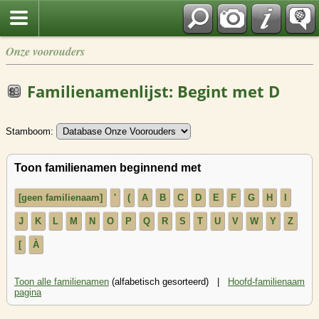
Onze voorouders
Familienamenlijst: Begint met D
Stamboom:
Toon familienamen beginnend met
[geen familienaam]
'
(
A
B
C
D
E
F
G
H
I
J
K
L
M
N
O
P
Q
R
S
T
U
V
W
Y
Z
[
À
Toon alle familienamen
(alfabetisch gesorteerd) |
Hoofd-familienaam
pagina